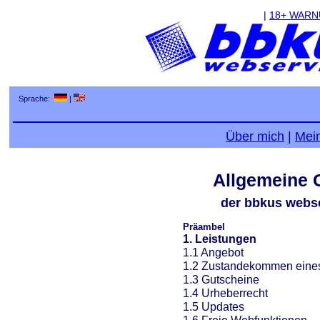
|
18+ WAR
Sprache:
|
Über mich
|
Mei
Allgemeine 
der bbkus webse
Präambel
1. Leistungen
1.1 Angebot
1.2 Zustandekommen eines
1.3 Gutscheine
1.4 Urheberrecht
1.5 Updates