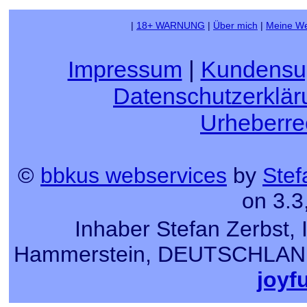
|
18+ WARNUNG
|
Über mich
|
Meine We
Impressum
|
Kundensu
Datenschutzerklär
Urheberre
©
bbkus webservices
by
Stef
on 3.3
Inhaber Stefan Zerbst, 
Hammerstein, DEUTSCHLAND, T
joyf