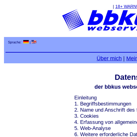
|
18+ WAR
Sprache:
|
Über mich
|
Mei
Daten
der bbkus webse
Einleitung
1. Begriffsbestimmungen
2. Name und Anschrift des f
3. Cookies
4. Erfassung von allgemein
5. Web-Analyse
6. Weitere erforderliche Da