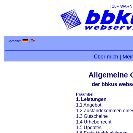
|
18+ WAR
Sprache:
|
Über mich
|
Mei
Allgemeine 
der bbkus webse
Präambel
1. Leistungen
1.1 Angebot
1.2 Zustandekommen eines
1.3 Gutscheine
1.4 Urheberrecht
1.5 Updates