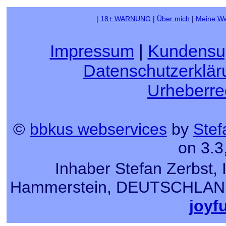
|
18+ WARNUNG
|
Über mich
|
Meine We
Impressum
|
Kundensu
Datenschutzerklär
Urheberre
©
bbkus webservices
by
Stef
on 3.3
Inhaber Stefan Zerbst, 
Hammerstein, DEUTSCHLAND, T
joyf